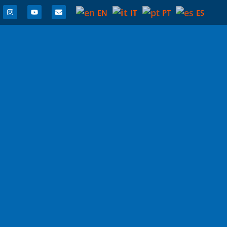
IT
EN
PT
ES