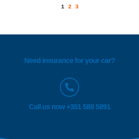
1
2
3
Need insurance for your car?
Call us now +351 588 5891