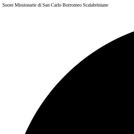
Vai
Suore Missionarie di San Carlo Borromeo Scalabriniane
al
Facebook
contenuto