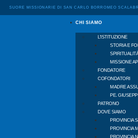
SUORE MISSIONARIE DI SAN CARLO BORROMEO SCALABR
CHI SIAMO
L’ISTITUZIONE
STORIA E F
SPIRITUALIT
MISSIONE A
FONDATORE
COFONDATORI
MADRE ASSU
PE. GIUSEP
PATRONO
DOVE SIAMO
PROVINCIA 
PROVINCIA 
PROVINCIA 