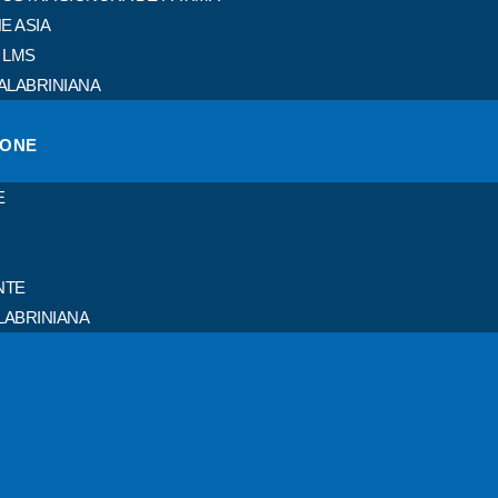
E ASIA
 LMS
ALABRINIANA
IONE
E
NTE
LABRINIANA