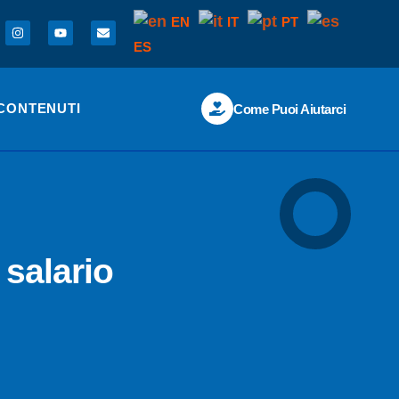
EN
IT
PT
ES
CONTENUTI
Come Puoi Aiutarci
 salario