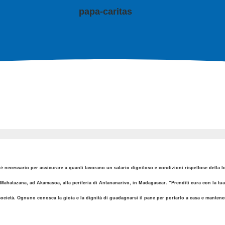
he è necessario per assicurare a quanti lavorano un salario dignitoso e condizioni rispettose della
 Mahatazana, ad Akamasoa, alla periferia di Antananarivo, in Madagascar. “Prenditi cura con la tu
società. Ognuno conosca la gioia e la dignità di guadagnarsi il pane per portarlo a casa e mantener