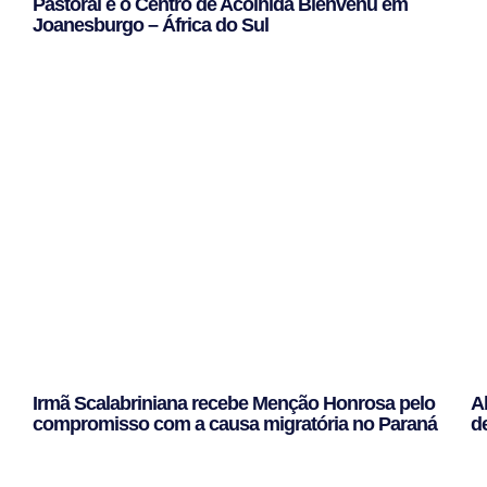
Pastoral e o Centro de Acolhida Bienvenu em
Joanesburgo – África do Sul
Leggi Tutto »
Irmã Scalabriniana recebe Menção Honrosa pelo
A
compromisso com a causa migratória no Paraná
d
Leggi Tutto »
Le