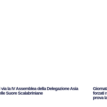
l via la IV Assemblea della Delegazione Asia
Giornata
elle Suore Scalabriniane
forzati 
prova la
ggi Tutto »
Leggi Tut