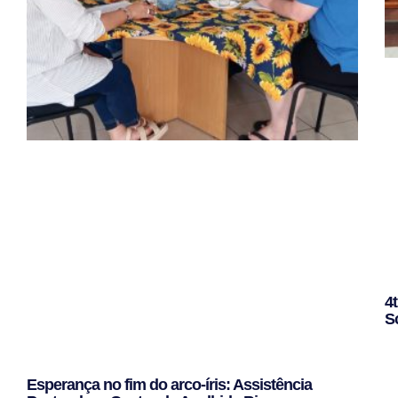
4
S
Le
Esperança no fim do arco-íris: Assistência