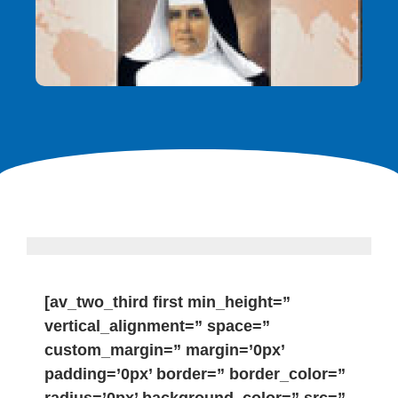
[av_two_third first min_height=”
vertical_alignment=” space=”
custom_margin=” margin=’0px’
padding=’0px’ border=” border_color=”