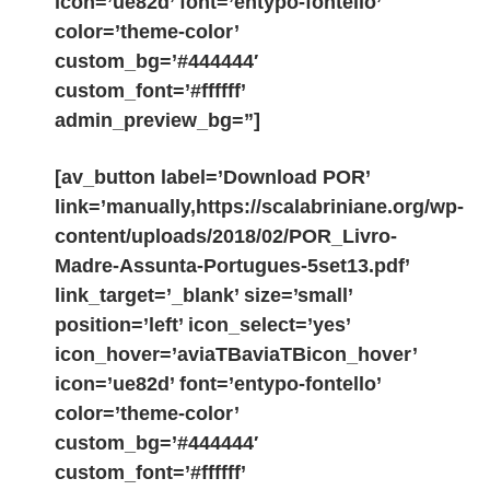
icon=’ue82d’ font=’entypo-fontello’
color=’theme-color’
custom_bg=’#444444′
custom_font=’#ffffff’
admin_preview_bg=”]
[av_button label=’Download POR’
link=’manually,https://scalabriniane.org/wp-
content/uploads/2018/02/POR_Livro-
Madre-Assunta-Portugues-5set13.pdf’
link_target=’_blank’ size=’small’
position=’left’ icon_select=’yes’
icon_hover=’aviaTBaviaTBicon_hover’
icon=’ue82d’ font=’entypo-fontello’
color=’theme-color’
custom_bg=’#444444′
custom_font=’#ffffff’