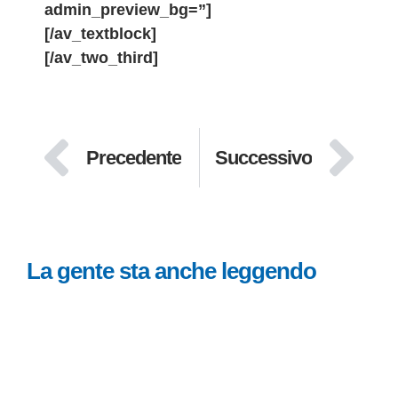
admin_preview_bg=”]
[/av_textblock]
[/av_two_third]
Precedente
Successivo
La gente sta anche leggendo