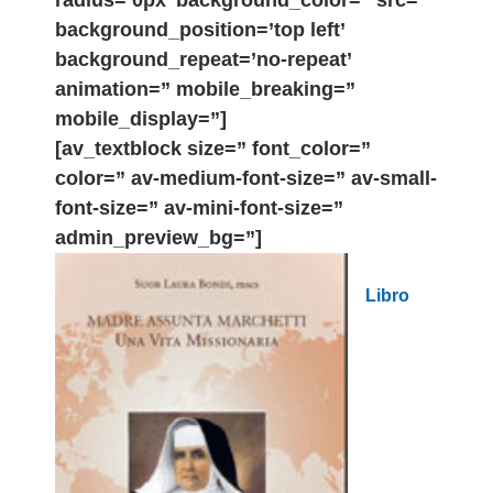
radius=’0px’ background_color=” src=”
background_position=’top left’
background_repeat=’no-repeat’
animation=” mobile_breaking=”
mobile_display=”]
[av_textblock size=” font_color=”
color=” av-medium-font-size=” av-small-
font-size=” av-mini-font-size=”
admin_preview_bg=”]
Libro