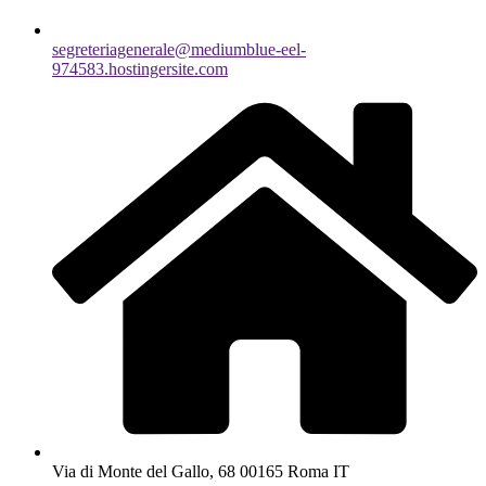
segreteriagenerale@mediumblue-eel-
974583.hostingersite.com
Via di Monte del Gallo, 68 00165 Roma IT