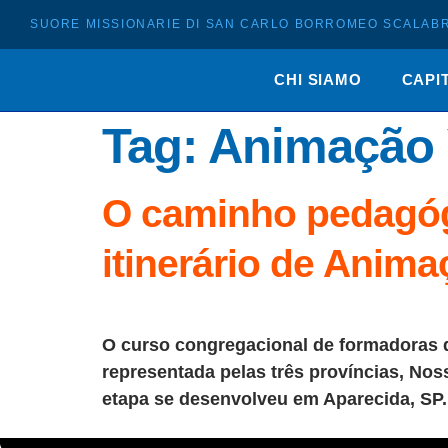
SUORE MISSIONARIE DI SAN CARLO BORROMEO SCALABR
CHI SIAMO
CAPI
Tag:
Animação 
O caminho pedagóg
itinerário de Anim
O curso congregacional de formadoras qu
representada pelas três províncias, Nos
etapa se desenvolveu em Aparecida, SP.