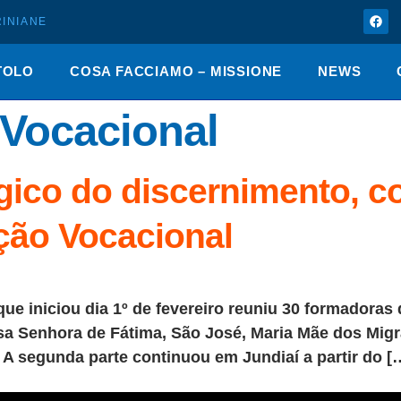
INIANE
TOLO
COSA FACCIAMO – MISSIONE
NEWS
Vocacional
ico do discernimento, co
ação Vocacional
e iniciou dia 1º de fevereiro reuniu 30 formadoras
sa Senhora de Fátima, São José, Maria Mãe dos Migr
 A segunda parte continuou em Jundiaí a partir do [