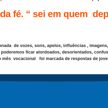
da fé. “ sei em quem dep
nada de vozes, sons, apelos, influências , imagen
o, poderemos ficar atordoados, desorientados, con
 mês vocacional foi marcada de respostas de jove