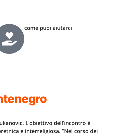
come puoi aiutarci
ontenegro
kanovic. L’obiettivo dell’incontro è
etnica e interreligiosa. “Nel corso dei