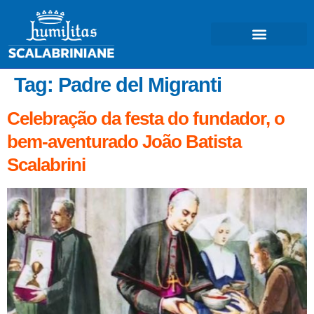
COSA FACCIAMO – MISSIONE
Tag:
Padre del Migranti
Celebração da festa do fundador, o
bem-aventurado João Batista
Scalabrini