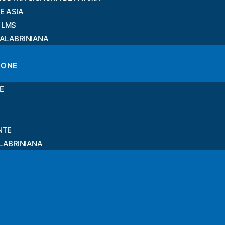
E ASIA
 LMS
CALABRINIANA
IONE
E
NTE
LABRINIANA