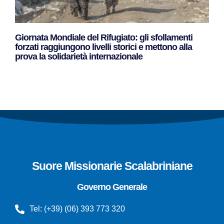
Giornata Mondiale del Rifugiato: gli sfollamenti
forzati raggiungono livelli storici e mettono alla
prova la solidarietà internazionale
Leggi Tutto »
Suore Missionarie Scalabriniane
Governo Generale
Tel: (+39) (06) 393 773 320