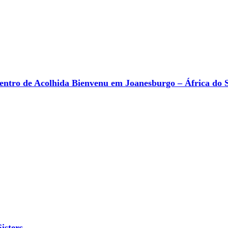
 Centro de Acolhida Bienvenu em Joanesburgo – África do 
isters