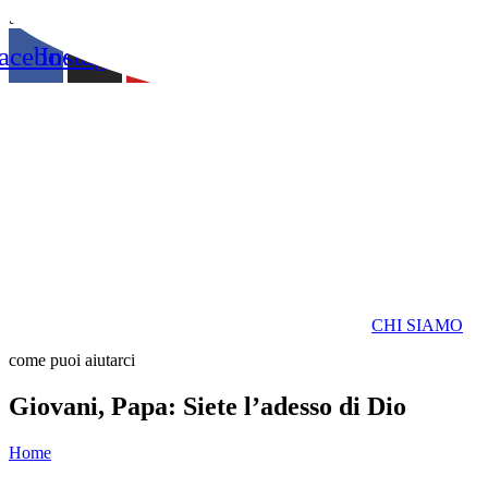
Vai
Suore Missionarie di San Carlo Borromeo Scalabriniane
al
acebook
Instagram
Youtube
Envelope
contenuto
CHI SIAMO
come puoi aiutarci
Giovani, Papa: Siete l’adesso di Dio
Home