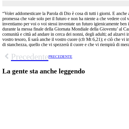
“Voler addomesticare la Parola di Dio è cosa di tutti i giorni. E anche 
promessa che vale solo per il futuro e non ha niente a che vedere col vo
inventiamo per voi o voi stessi inventate un futuro igienicamente ben i
durante la messa finale della Giornata Mondiale della Gioventu’ al Ca
comunità e città ad andare in cerca dei nonni, degli adulti; ad alzarvi 
vostro tesoro, lì sarà anche il vostro cuore (cfr Mt 6,21); e ciò che v
di stanchezza, quello che vi spezzerà il cuore e che vi riempirà di mera
Precedente
PRECEDENTE
La gente sta anche leggendo