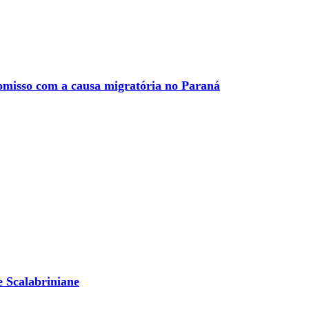
misso com a causa migratória no Paraná
e Scalabriniane