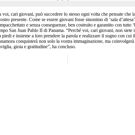
a voi, cari giovani, può succedere lo stesso ogni volta che pensate che la
stro presente. Come se essere giovani fosse sinonimo di ‘sala d’attesa’ pe
mpacchettato e senza conseguenze, ben costruito e garantito con tutto ‘be
mpo San Juan Pablo II di Panama. “Perché voi, cari giovani, non siete il
in piedi e insieme a loro prendere la parola e realizzare il sogno con cu
i innamora conquisterà non solo la vostra immaginazione, ma coinvolgerà 
viglia, gioia e gratitudine”, ha concluso.