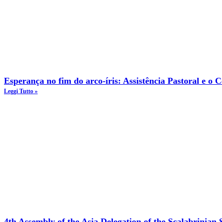
Esperança no fim do arco-íris: Assistência Pastoral e o
Leggi Tutto »
4th Assembly of the Asia Delegation of the Scalabrinian S