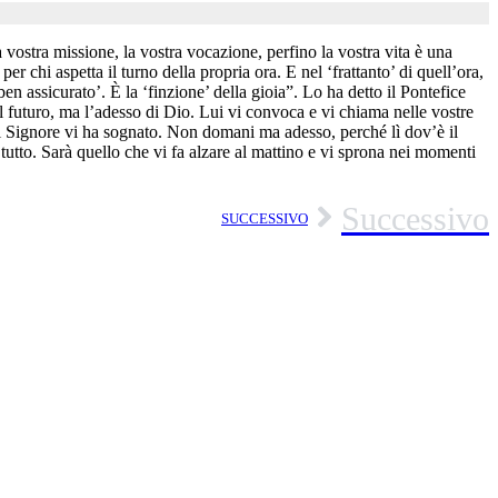
 vostra missione, la vostra vocazione, perfino la vostra vita è una
r chi aspetta il turno della propria ora. E nel ‘frattanto’ di quell’ora,
n assicurato’. È la ‘finzione’ della gioia”. Lo ha detto il Pontefice
 futuro, ma l’adesso di Dio. Lui vi convoca e vi chiama nelle vostre
i il Signore vi ha sognato. Non domani ma adesso, perché lì dov’è il
tutto. Sarà quello che vi fa alzare al mattino e vi sprona nei momenti
Successivo
SUCCESSIVO