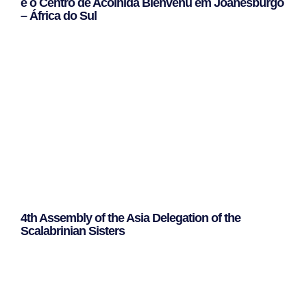
e o Centro de Acolhida Bienvenu em Joanesburgo
– África do Sul
Leggi Tutto »
4th Assembly of the Asia Delegation of the
Scalabrinian Sisters
Leggi Tutto »