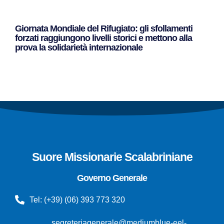
Giornata Mondiale del Rifugiato: gli sfollamenti
forzati raggiungono livelli storici e mettono alla
prova la solidarietà internazionale
Leggi Tutto »
Suore Missionarie Scalabriniane
Governo Generale
Tel: (+39) (06) 393 773 320
segreteriagenerale@mediumblue-eel-