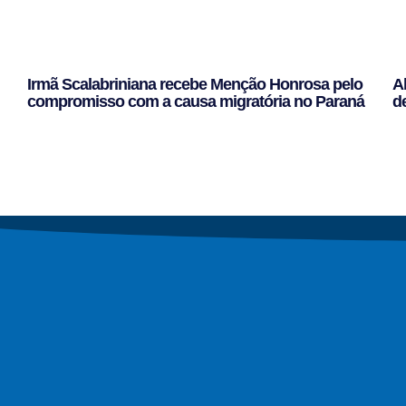
Irmã Scalabriniana recebe Menção Honrosa pelo
A
compromisso com a causa migratória no Paraná
d
Leggi Tutto »
Le