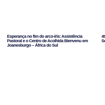
Esperança no fim do arco-íris: Assistência
4
Pastoral e o Centro de Acolhida Bienvenu em
S
Joanesburgo – África do Sul
Le
Leggi Tutto »