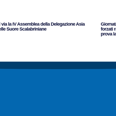
l via la IV Assemblea della Delegazione Asia
Giornata
elle Suore Scalabriniane
forzati 
prova la
ggi Tutto »
Leggi Tut