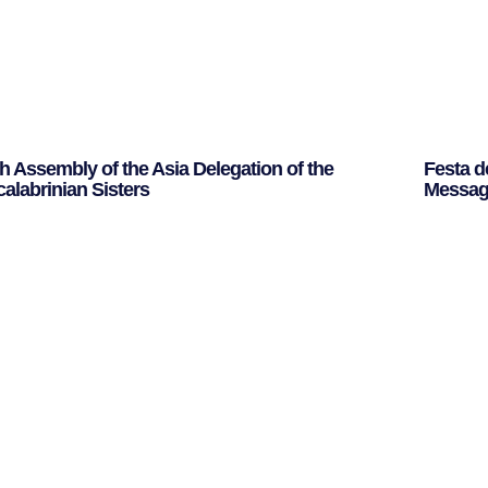
th Assembly of the Asia Delegation of the
Festa d
calabrinian Sisters
Messagg
ggi Tutto »
Leggi Tut