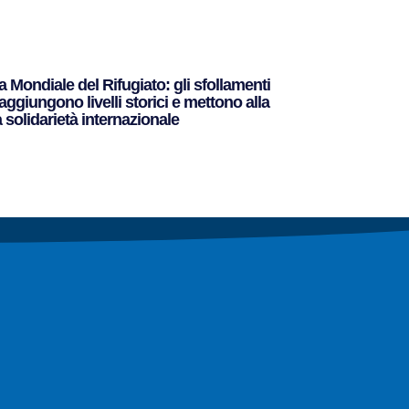
 Mondiale del Rifugiato: gli sfollamenti
raggiungono livelli storici e mettono alla
 solidarietà internazionale
to »