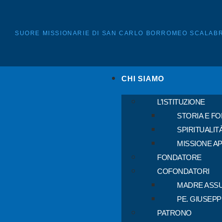
SUORE MISSIONARIE DI SAN CARLO BORROMEO SCALABR
CHI SIAMO
L’ISTITUZIONE
STORIA E F
SPIRITUALIT
MISSIONE A
FONDATORE
COFONDATORI
MADRE ASSU
PE. GIUSEP
PATRONO