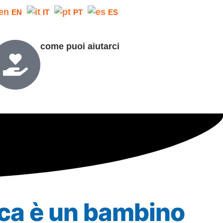
EN
IT
PT
ES
come puoi aiutarci
rica è un bambino